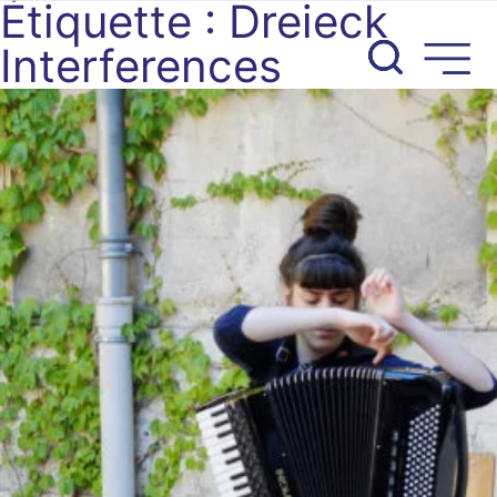
Étiquette :
Dreieck
Aller
au
Interferences
contenu