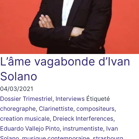
L’âme vagabonde d’Ivan
Solano
04/03/2021
Dossier Trimestriel
,
Interviews
Étiqueté
choregraphe
,
Clarinettiste
,
compositeurs
,
creation musicale
,
Dreieck Interferences
,
Eduardo Vallejo Pinto
,
instrumentiste
,
Ivan
Solano
,
musique contemporaine
,
strasbourg