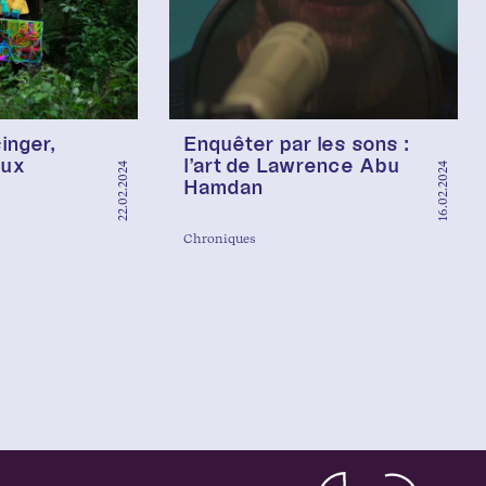
inger,
Enquêter par les sons :
eux
l’art de Lawrence Abu
22.02.2024
16.02.2024
Hamdan
Chroniques