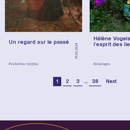
Hélène Vogels
Un regard sur le passé
l’esprit des li
29.02.2024
Pochettes vinyles
Eclairages
…
1
2
3
38
Next