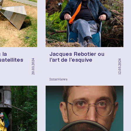
 la
Jacques Rebotier ou
atellites
l’art de l’esquive
20.03.2024
12.03.2024
Interviews