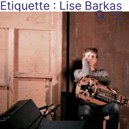
Étiquette :
Lise Barkas
Aller
au
contenu