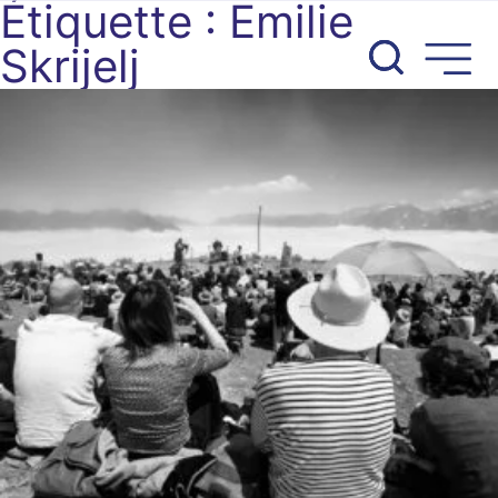
Étiquette :
Emilie
Aller
au
Skrijelj
contenu