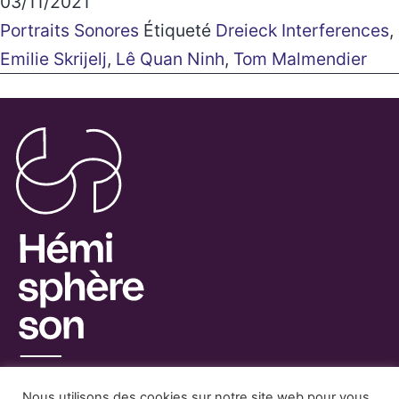
03/11/2021
Portraits Sonores
Étiqueté
Dreieck Interferences
,
Emilie Skrijelj
,
Lê Quan Ninh
,
Tom Malmendier
Nous utilisons des cookies sur notre site web pour vous