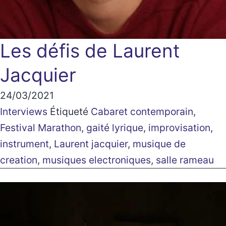
Les défis de Laurent
Jacquier
24/03/2021
Interviews
Étiqueté
Cabaret contemporain
,
Festival Marathon
,
gaité lyrique
,
improvisation
,
instrument
,
Laurent jacquier
,
musique de
creation
,
musiques electroniques
,
salle rameau