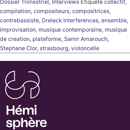
Dossier Trimestriel
,
Interviews
Étiqueté
collectif
,
compilation
,
compositeurs
,
compositrices
,
contrebassiste
,
Dreieck Interferences
,
ensemble
,
improvisation
,
musique contemporaine
,
musique
de creation
,
plateforme
,
Samir Amarouch
,
Stephane Clor
,
strasbourg
,
violoncelle