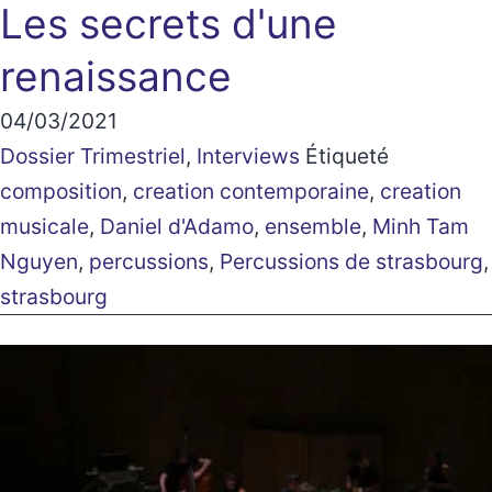
Les secrets d'une
renaissance
04/03/2021
Dossier Trimestriel
,
Interviews
Étiqueté
composition
,
creation contemporaine
,
creation
musicale
,
Daniel d'Adamo
,
ensemble
,
Minh Tam
Nguyen
,
percussions
,
Percussions de strasbourg
,
strasbourg