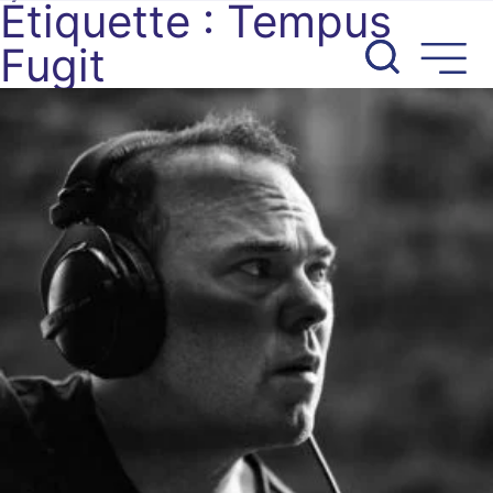
Étiquette :
Tempus
Aller
au
Fugit
contenu