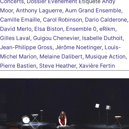
Concerts
,
Dossier Evènement
Étiqueté
Andy
Moor
,
Anthony Laguerre
,
Aum Grand Ensemble
,
Camille Emaille
,
Carol Robinson
,
Dario Calderone
,
David Merlo
,
Elsa Biston
,
Ensemble 0
,
eRikm
,
Gilles Laval
,
Guigou Chenevier
,
Isabelle Duthoit
,
Jean-Philippe Gross
,
Jérôme Noetinger
,
Louis-
Michel Marion
,
Melaine Dalibert
,
Musique Action
,
Pierre Bastien
,
Steve Heather
,
Xavière Fertin