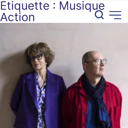
Étiquette :
Musique
Aller
au
Action
contenu