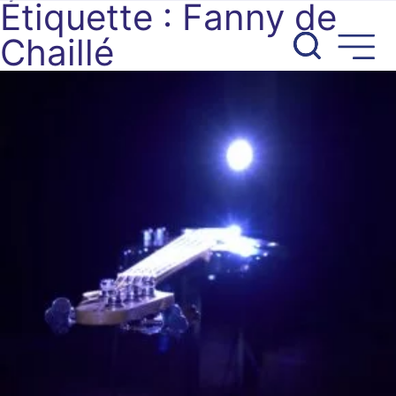
Étiquette :
Fanny de
Aller
au
Chaillé
contenu