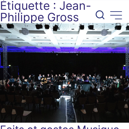
Étiquette :
Jean-
Aller
au
Philippe Gross
contenu