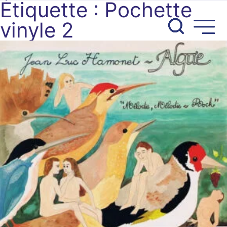
Étiquette :
Pochette
Aller
au
vinyle 2
contenu