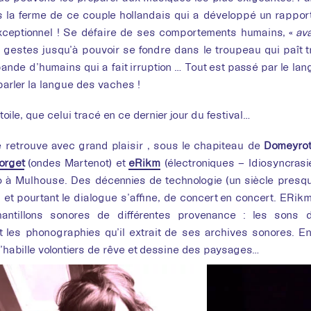
la ferme de ce couple hollandais qui a développé un rapport 
xceptionnel ! Se défaire de ses comportements humains, «
av
s gestes jusqu’à pouvoir se fondre dans le troupeau qui paît t
bande d’humains qui a fait irruption … Tout est passé par le 
parler la langue des vaches !
oile, que celui tracé en ce dernier jour du festival…
e retrouve avec grand plaisir , sous le chapiteau de
Domeyrot
orget
(ondes Martenot) et
eRikm
(électroniques – Idiosyncrasi
o à Mulhouse. Des décennies de technologie (un siècle presqu
, et pourtant le dialogue s’affine, de concert en concert. ERi
antillons sonores de différentes provenance : les sons
t les phonographies qu’il extrait de ses archives sonores. En
’habille volontiers de rêve et dessine des paysages…