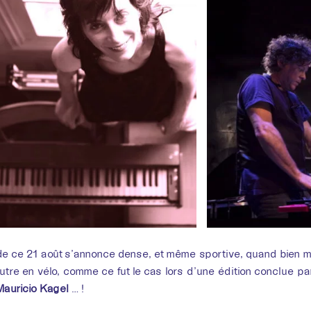
de ce 21 août s’annonce dense, et même sportive, quand bien 
autre en vélo, comme ce fut le cas lors d’une édition conclue par
Mauricio Kagel
… !