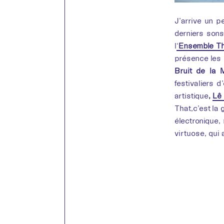
J’arrive un p
derniers son
l
‘
Ensemble Th
présence les s
Bruit de la 
festivaliers d
artistique
,
Lê
That,c’est la
électronique,
virtuose, qui