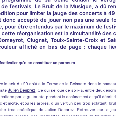
de festivals, Le Bruit de la Musique, a dû r
ition pour limiter la jauge des concerts à 49
t donc accepté de jouer non pas une seule fois
, pour être entendus par le maximum de festiv
 cette réorganisation est la simultanéité des 
(Domeyrot, Clugnat, Toulx-Sainte-Croix et Sai
ouleur affiché en bas de page : chaque li
Concerts
Le B
 festivalier qu’à se constituer un parcours…
mus
e le soir du 20 août à la Ferme de la Boissate
dans le hamea
iste
Julien Desprez
. Ce qui se joue ce soir-là, entre deux énorm
Ave
éalisée par le guitariste pendant le confinement et qu’il décrit d
ec et moite, et où les arbres, d’un vert un peu trop éclatant, brûl
che très spécifique de Julien Desprez. Retrouver sur le je