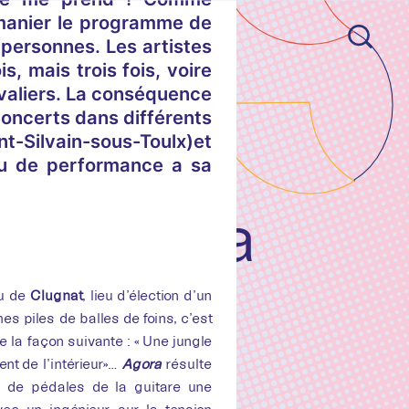
emanier le programme de
 personnes. Les artistes
, mais trois fois, voire
aliers.
La conséquence
concerts dans différents
nt-Silvain-sous-Toulx)et
eu de performance a sa
ruit de la
ique
u de
Clugnat
, lieu d’élection d’un
es piles de balles de foins, c’est
ntures
e la façon suivante : « Une jungle
ent de l’intérieur»…
Agora
résulte
u de pédales de la guitare une