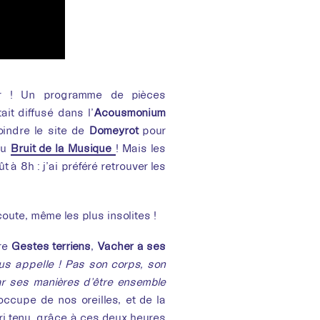
ir ! Un programme de pièces
it diffusé dans l’
Acousmonium
indre le site de
Domeyrot
pour
du
Bruit de la Musique
! Mais les
t à 8h : j’ai préféré retrouver les
coute, même les plus insolites !
ire
Gestes terriens
,
Vacher à ses
s appelle ! Pas son corps, son
par ses manières d’être ensemble
ccupe de nos oreilles, et de la
ri tenu, grâce à ces deux heures