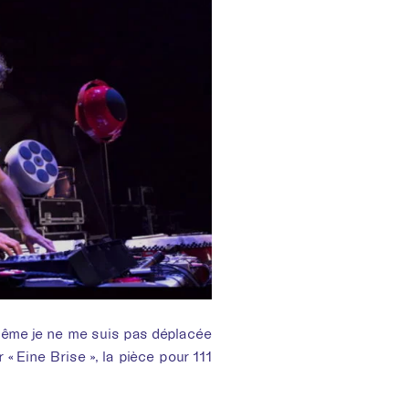
même je ne me suis pas déplacée
 « Eine Brise », la pièce pour 111