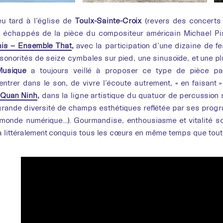
eu tard à l’église de
Toulx-Sainte-Croix
(revers des concerts 
s échappés de la pièce du compositeur américain Michael Pi
is – Ensemble That
,
avec la participation d’une dizaine de fe
onorités de seize cymbales sur pied, une sinusoïde, et une plui
Musique
a toujours veillé à proposer ce type de pièce par
’entrer dans le son, de vivre l’écoute autrement, « en faisant 
 Quan Ninh
,
dans la ligne artistique du quatuor de percussion
 grande diversité de champs esthétiques reflétée par ses pro
 monde numérique…). Gourmandise, enthousiasme et vitalité so
 a littéralement conquis tous les cœurs en même temps que toutes