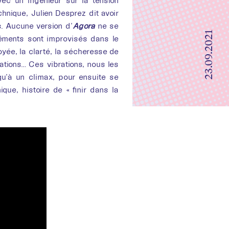
res
vec un ingénieur sur la tension
hnique, Julien Desprez dit avoir
s. Aucune version d’
Agora
ne se
23.09.2021
léments sont improvisés dans le
oyée, la clarté, la sécheresse de
brations… Ces vibrations, nous les
qu’à un climax, pour ensuite se
ue, histoire de « finir dans la