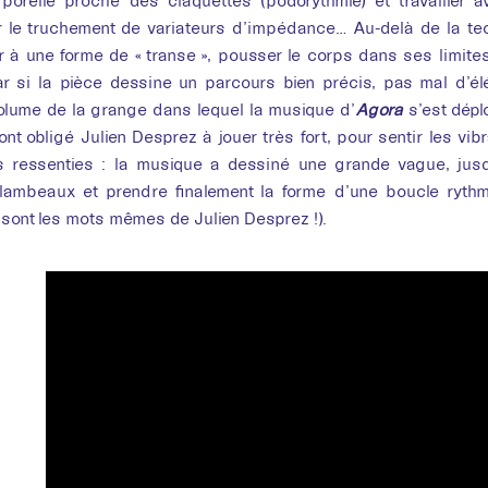
sono
porelle proche des claquettes (podorythmie) et travailler a
r le truchement de variateurs d’impédance… Au-delà de la tec
 à une forme de « transe », pousser le corps dans ses limite
ar si la pièce dessine un parcours bien précis, pas mal d’é
lume de la grange dans lequel la musique d’
Agora
s’est dépl
ont obligé Julien Desprez à jouer très fort, pour sentir les vi
.s ressenties : la musique a dessiné une grande vague, jus
lambeaux et prendre finalement la forme d’une boucle rythmiq
e sont les mots mêmes de Julien Desprez !).