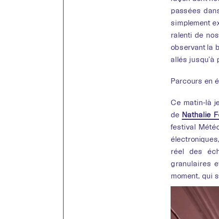
passées dans 
simplement e
ralenti de no
observant la 
allés jusqu’à 
Parcours en ét
Ce matin-là j
de
Nathalie F
festival Mété
électroniques
réel des éch
granulaires e
moment, qui s