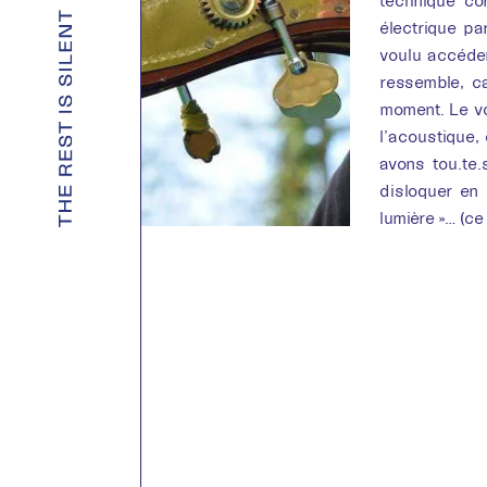
technique cor
électrique pa
voulu accéder
ressemble, c
moment. Le vo
l’acoustique, 
avons tou.te
disloquer en 
lumière »… (c