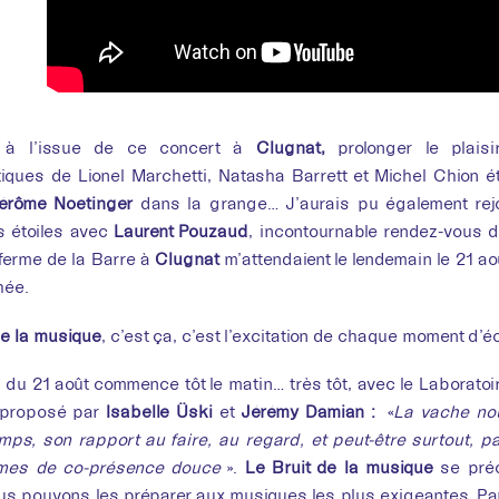
, à l’issue de ce concert à
Clugnat,
prolonger le plais
iques de Lionel Marchetti, Natasha Barrett et Michel Chion éta
rôme Noetinger
dans la grange… J’aurais pu également rejo
s étoiles avec
Laurent Pouzaud
, incontournable rendez-vous 
ferme de la Barre à
Clugnat
m’attendaient le lendemain le 21 aoû
hée.
de la musique
, c’est ça, c’est l’excitation de chaque moment d’é
du 21 août commence tôt le matin… très tôt, avec le Laborato
proposé par
Isabelle Üski
et
Jérémy Damian :
«
La vache nou
mps, son rapport au faire, au regard, et peut-être surtout, 
mes de co-présence douce
».
Le Bruit de la musique
se préo
us pouvons les préparer aux musiques les plus exigeantes. Pa