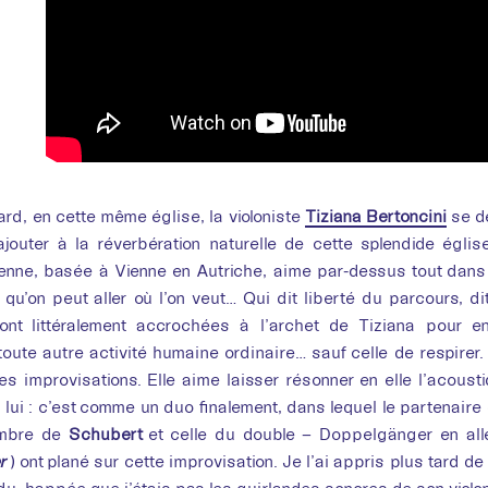
ard, en cette même église, la violoniste
Tiziana Bertoncini
se d
 ajouter à la réverbération naturelle de cette splendide égl
alienne, basée à Vienne en Autriche, aime par-dessus tout dan
t qu’on peut aller où l’on veut… Qui dit liberté du parcours, d
sont littéralement accrochées à l’archet de Tiziana pour 
oute autre activité humaine ordinaire… sauf celle de respirer.
ses improvisations. Elle aime laisser résonner en elle l’acoust
 lui : c’est comme un duo finalement, dans lequel le partenaire
’ombre de
Schubert
et celle du double – Doppelgänger en al
r
) ont plané sur cette improvisation. Je l’ai appris plus tard d