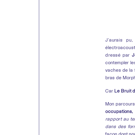
J’aurais pu
électroacoust
dressé par
Jé
contempler le
vaches de la 
bras de Morp
Car
Le Bruit 
Mon parcours 
occupations,
rapport au te
dans des for
façon dont no