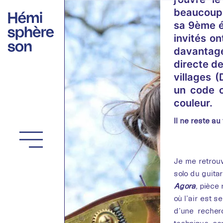
Aller
beaucoup 
au
sa 9ème éd
contenu
invités on
davantage
directe de
villages 
un code c
couleur.
Il ne reste au
Je me retrouv
solo du guitar
Agora
,
pièce r
où l’air est s
d’une recher