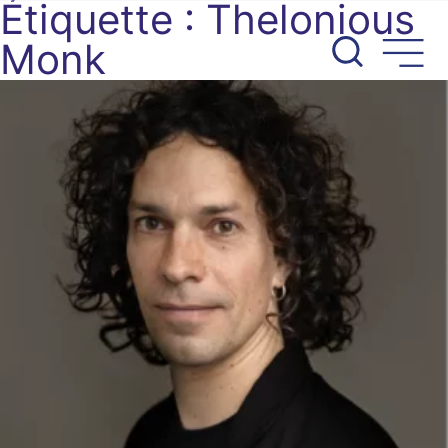
Étiquette :
Thelonious
Aller
au
Monk
contenu