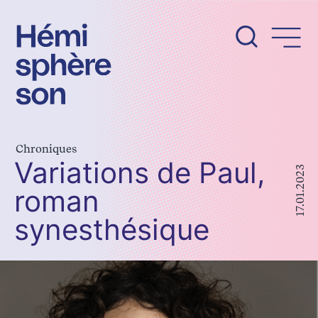
Aller
au
contenu
Chroniques
Variations de Paul,
17.01.2023
roman
synesthésique