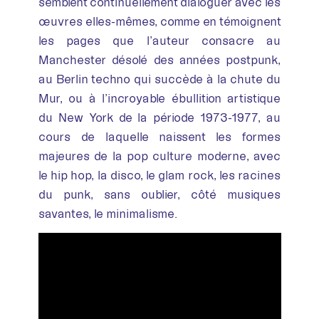
semblent continuellement dialoguer avec les
œuvres elles-mêmes, comme en témoignent
les pages que l’auteur consacre au
Manchester désolé des années postpunk,
au Berlin techno qui succède à la chute du
Mur, ou à l’incroyable ébullition artistique
du New York de la période 1973-1977, au
cours de laquelle naissent les formes
majeures de la pop culture moderne, avec
le hip hop, la disco, le glam rock, les racines
du punk, sans oublier, côté musiques
savantes, le minimalisme.