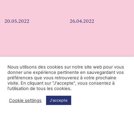
20.05.2022
26.04.2022
Nous utilisons des cookies sur notre site web pour vous
donner une expérience pertinente en sauvegardant vos
​Lubomyr Melnyk :
préférences que vous retrouverez à votre prochaine
visite. En cliquant sur "J'accepte", vous consentez à
le piano ou la vie
La magie Meredith
l'utilisation de tous les cookies.
Cookie settings
J'accepte
Eclairages
Chroniques