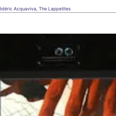
édéric Acquaviva
,
The Lappetites