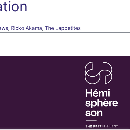
ation
hews
,
Rioko Akama
,
The Lappetites