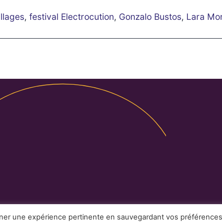
llages
,
festival Electrocution
,
Gonzalo Bustos
,
Lara Mo
Légales
Partenaires
Contact
nner une expérience pertinente en sauvegardant vos préférence