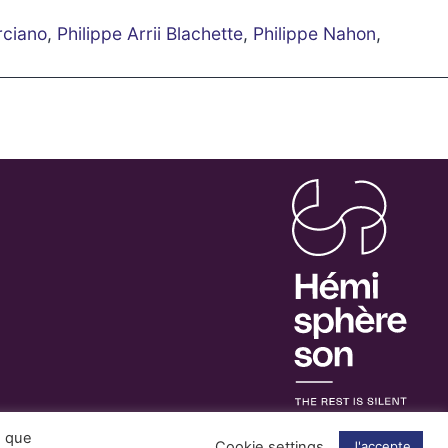
rciano
,
Philippe Arrii Blachette
,
Philippe Nahon
,
s que
Cookie settings
J'accepte