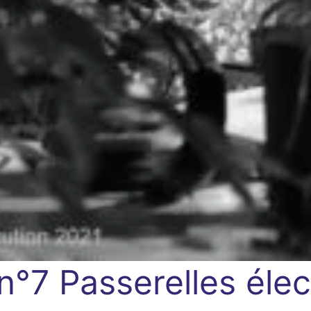
 n°7
Passerelles éle