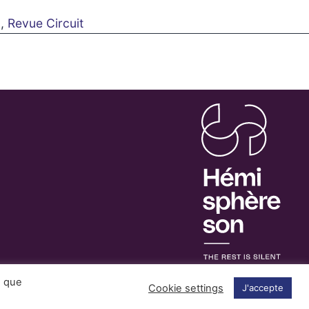
m
,
Revue Circuit
s que
Cookie settings
J'accepte