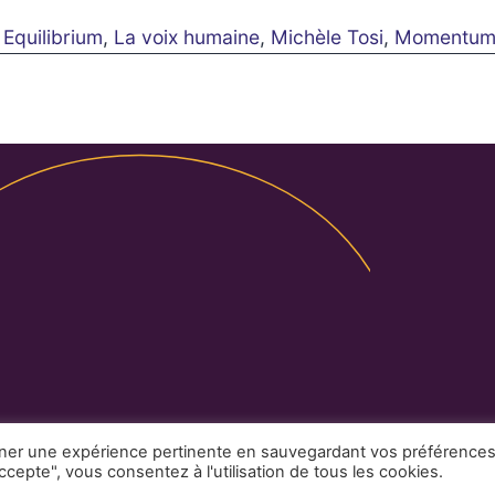
,
Equilibrium
,
La voix humaine
,
Michèle Tosi
,
Momentu
Légales
Partenaires
Contact
nner une expérience pertinente en sauvegardant vos préférence
ccepte", vous consentez à l'utilisation de tous les cookies.