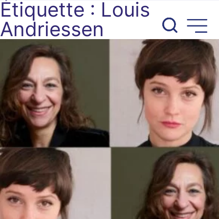
Étiquette :
Louis
Aller
au
Andriessen
contenu