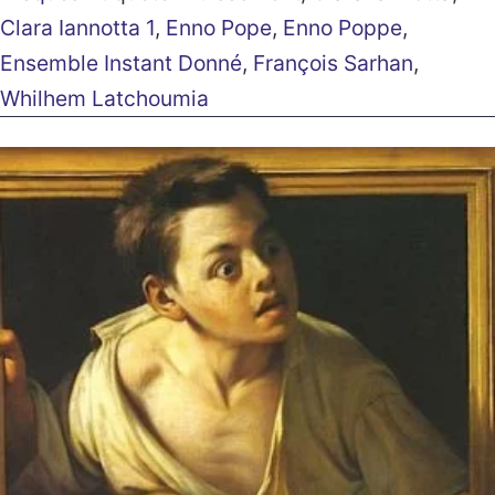
Clara Iannotta 1
,
Enno Pope
,
Enno Poppe
,
Ensemble Instant Donné
,
François Sarhan
,
Whilhem Latchoumia