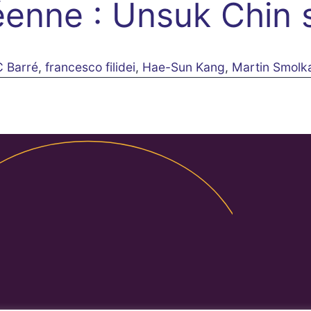
enne : Unsuk Chin s
C Barré
,
francesco filidei
,
Hae-Sun Kang
,
Martin Smolk