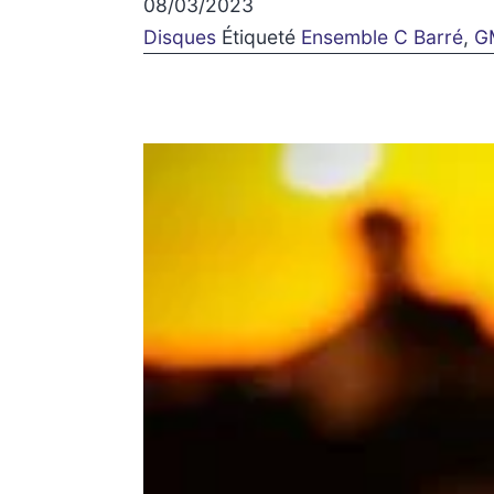
08/03/2023
Disques
Étiqueté
Ensemble C Barré
,
G