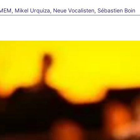
MEM
,
Mikel Urquiza
,
Neue Vocalisten
,
Sébastien Boin