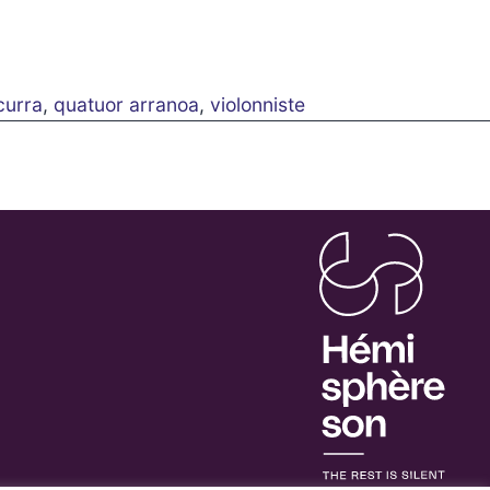
curra
,
quatuor arranoa
,
violonniste