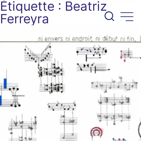
Étiquette :
Beatriz
Aller
au
Ferreyra
contenu