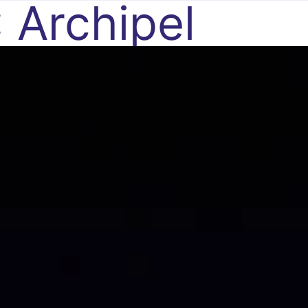
:
Archipel