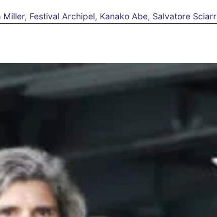
Miller
,
Festival Archipel
,
Kanako Abe
,
Salvatore Sciarr