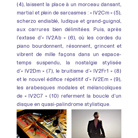
(4), laissent la place à un morceau dansant,
martial et plein de sarcasmes : « IV2Cm » (5),
scherzo endiablé, ludique et grand-guignol,
aux carrures bien délimitées. Puis, après
l’extase d’« IV2Ab » (6), où les cordes du
piano bourdonnent, résonnent, grincent et
vibrent de mille façons dans un espace-
temps suspendu, la nostalgie stylisée
d’« IV2Dm » (7), le bruitisme d’« IV2Fr1 » (8)
et le nouvel édifice répétitif d’« IV2Em » (9),
les arabesques modales et mélancoliques
de « IV2C7 » (10) referment la boucle d’un
disque en quasi-palindrome stylistique.