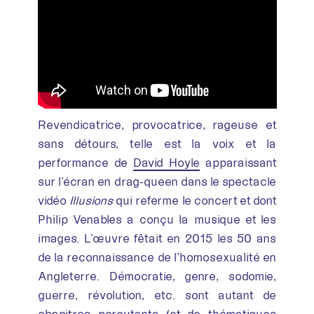
Revendicatrice, provocatrice, rageuse et
sans détours, telle est la voix et la
performance de
David Hoyle
apparaissant
sur l’écran en drag-queen dans le spectacle
vidéo
Illusions
qui referme le concert et dont
Philip Venables a conçu la musique et les
images. L’œuvre fêtait en 2015 les 50 ans
de la reconnaissance de l’homosexualité en
Angleterre. Démocratie, genre, sodomie,
guerre, révolution, etc. sont autant de