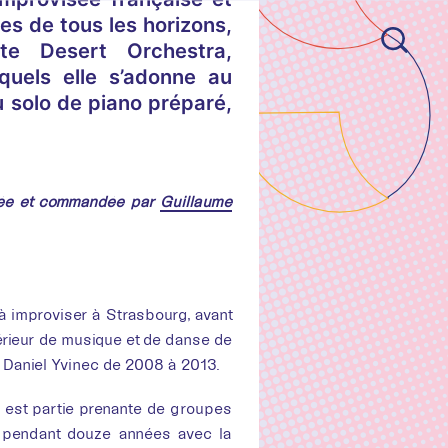
es de tous les horizons,
te Desert Orchestra,
quels elle s’adonne au
u solo de piano préparé,
gée et commandée par
Guillaume
d'oeuvres
Risser
 à improviser à Strasbourg, avant
périeur de musique et de danse de
ventivité
e Daniel Yvinec de 2008 à 2013.
le est partie prenante de groupes
ope pendant douze années avec la