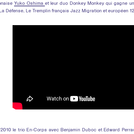
sans
onaise
Yuko Oshima
et leur duo Donkey Monkey qui gagne un 
a Défense, Le Tremplin français Jazz Migration et européen 12
 2010 le trio En-Corps avec Benjamin Duboc et Edward Perraud