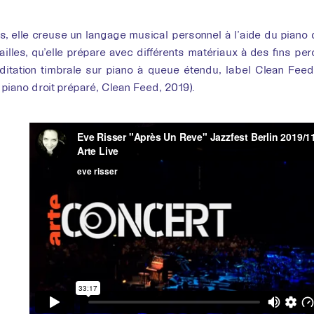
s, elle creuse un langage musical personnel à l’aide du piano d
ailles, qu’elle prépare avec différents matériaux à des fins pe
ditation timbrale sur piano à queue étendu, label Clean Feed
 piano droit préparé, Clean Feed, 2019).