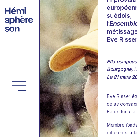
Aller
européenne
au
suédois,
contenu
l’
Ensembl
métissage 
Eve Risser
Elle compose 
Bourgogne
, 
Le 21 mars 2
Eve Risser
ét
de se consacr
Paris dans la
Membre fondat
différents al