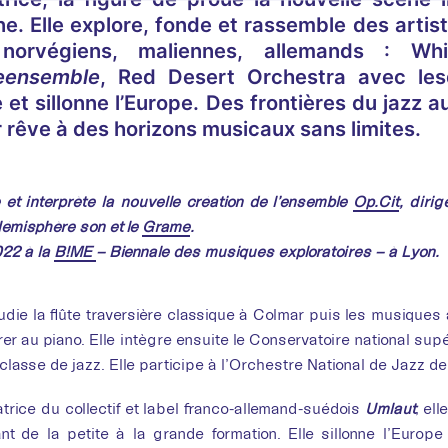
. Elle explore, fonde et rassemble des artist
 norvégiens, maliennes, allemands : Whi
eensemble
, Red Desert Orchestra avec les
et sillonne l’Europe. Des frontières du jazz a
 rêve à des horizons musicaux sans limites.
et interprète la nouvelle création de l’ensemble
Op.Cit
, diri
Hémisphère son et le
Grame
.
022 à la
B!ME
– Biennale des musiques exploratoires – à Lyon.
Commande 
Eve 
udie la flûte traversière classique à Colmar puis les musiques
er au piano. Elle intègre ensuite le Conservatoire national su
L'in
 classe de jazz. Elle participe à l’Orchestre National de Jazz d
rice du collectif et label franco-allemand-suédois
Umlaut
, el
lant de la petite à la grande formation. Elle sillonne l’Eur