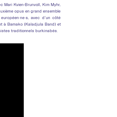
c Mari Kvien-Brunvoll, Kim Myhr,
euxième opus en grand ensemble
 européen·ne·s, avec d’un côté
nt à Bamako (Kaladjula Band) et
nistes traditionnels burkinabés.