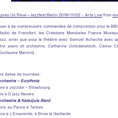
Après Un Reve » Jazzfest Berlin 2019/11/02 – Arte Live
from
ev
aussi à de nombreusers commandes de composition pour le BBC
adio de Francfort, les Créations Mondiales France Musiqu
azz, ainsi que pour le théâtre avec Samuel Achache avec qui
tre piano et orchestre, Catherine Umbdenstock, Céilne C
 (Guillaume Marmin)…
s dates de tournées :
rchestra – Eurythmia
re à Jazzdor – Strasbourg
e à D’jazz Nevers
rchestra & Kaladjula Band
re, au Parvis à Tarbes
re à L’Empreinte, à Brive la Gaillarde