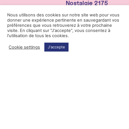
Nostalgie 2175
Le kaleidoscope
sous le dôme
Nous utilisons des cookies sur notre site web pour vous
Marco Mezquida
ambisonique
donner une expérience pertinente en sauvegardant vos
préférences que vous retrouverez à votre prochaine
visite. En cliquant sur "J'accepte", vous consentez à
l'utilisation de tous les cookies.
Interviews
Concerts
Cookie settings
J'accepte