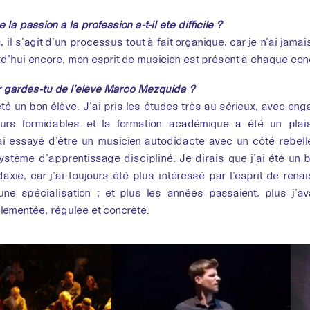
Mez
la passion à la profession a-t-il été difficile ?
il s’agit d’un processus tout à fait organique, car je n’ai jam
rd’hui encore, mon esprit de musicien est présent à chaque con
 gardes-tu de l’élève Marco Mezquida ?
été un bon élève. J’ai pris les études très au sérieux, avec en
urs formidables et la formation académique a été un pla
ai essayé d’être un musicien autodidacte avec un côté rebell
ystème d’apprentissage discipliné. Je dirais que j’ai été un
daxie, car j’ai toujours été plus intéressé par l’esprit de re
une spécialisation ; et plus les années passaient, plus j’a
lementée, régulée et concrète.