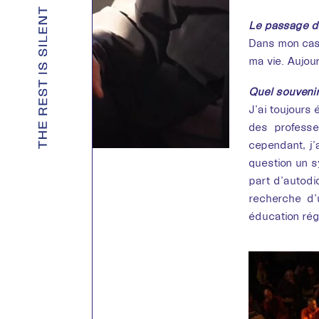
Le passage de 
Dans mon cas, 
ma vie. Aujou
Quel souvenir
J’ai toujours 
des professe
cependant, j’
question un s
part d’autodi
recherche d’
éducation rég