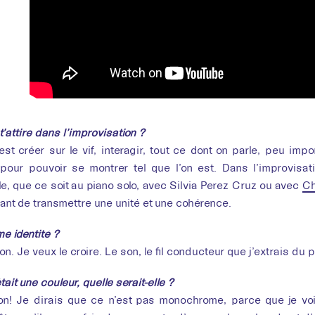
t’attire dans l’improvisation ?
’est créer sur le vif, interagir, tout ce dont on parle, peu i
 pour pouvoir se montrer tel que l’on est. Dans l’improvisa
e, que ce soit au piano solo, avec Silvia Perez Cruz ou avec
Ch
yant de transmettre une unité et une cohérence.
 identité ?
on. Je veux le croire. Le son, le fil conducteur que j’extrais du
tait une couleur, quelle serait-elle ?
on! Je dirais que ce n’est pas monochrome, parce que je vo