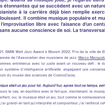
s étonnantes qui se succèdent avec un naturel
pianiste à la carrière déjà bien remplie exer
blouissant. Il combine musique populaire et m
 l’improvisation libre avec l’aisance d’un cen
ans aucune conscience de soi. La transversalit
Interviews
021, BMW Welt Jazz Award à Munich 2022, Prix de la ville de 
Le
’année de l’Association des musiciens de jazz,
Marco Mezquid
mmes entretenus avec lui juste avant un nouveau défi : le d
kal
n système d’intelligence artificielle, engageant une convers
orium du musée des sciences de CosmoCaixa.
Mar
ique était un jeu pour toi. Aujourd’hui, après tout ce temps, est
jours le cas, en équilibre avec le fait que, maintenant, la mus
enfant, oui, la musique était un jeu, tout comme la connaissance e
’ai grandi en tant qu’interprète et compositeur, j’ai renforcé c