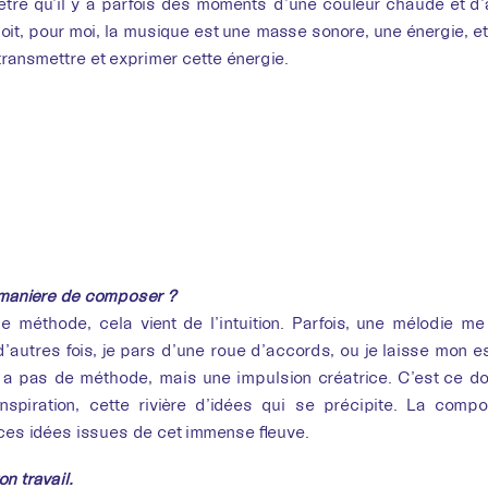
-être qu’il y a parfois des moments d’une couleur chaude et d’
soit, pour moi, la musique est une masse sonore, une énergie, et l
transmettre et exprimer cette énergie.
 manière de composer ?
e méthode, cela vient de l’intuition. Parfois, une mélodie me v
’autres fois, je pars d’une roue d’accords, ou je laisse mon es
y a pas de méthode, mais une impulsion créatrice. C’est ce don
nspiration, cette rivière d’idées qui se précipite. La composi
ces idées issues de cet immense fleuve.
on travail.