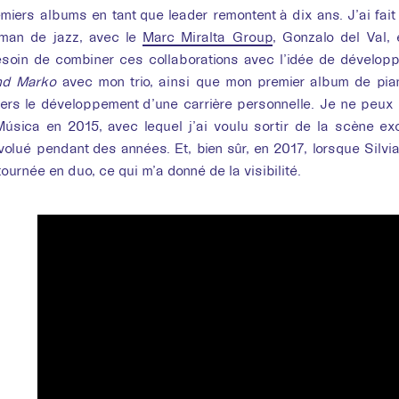
iers albums en tant que leader remontent à dix ans. J’ai fai
eman de jazz, avec le
Marc Miralta Group
, Gonzalo del Val, 
esoin de combiner ces collaborations avec l’idée de développe
nd Marko
avec mon trio, ainsi que mon premier album de pia
ers le développement d’une carrière personnelle. Je ne peux 
Música en 2015, avec lequel j’ai voulu sortir de la scène e
 évolué pendant des années. Et, bien sûr, en 2017, lorsque Sil
ournée en duo, ce qui m’a donné de la visibilité.