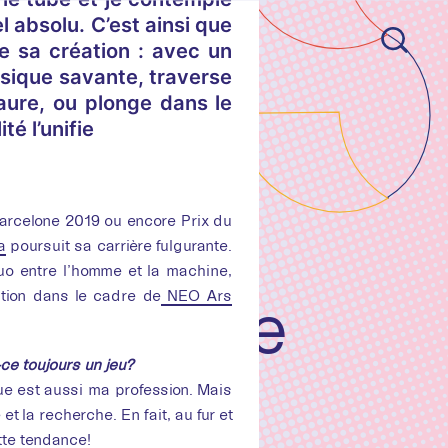
 absolu. C’est ainsi que
ce sa création : avec un
usique savante, traverse
taure, ou plonge dans le
é l’unifie
Barcelone 2019 ou encore Prix du
a
poursuit sa carrière fulgurante.
uo entre l’homme et la machine,
eidoscope
ation dans le cadre de
NEO Ars
co
-ce toujours un jeu?
ique est aussi ma profession. Mais
t la recherche. En fait, au fur et
ette tendance!