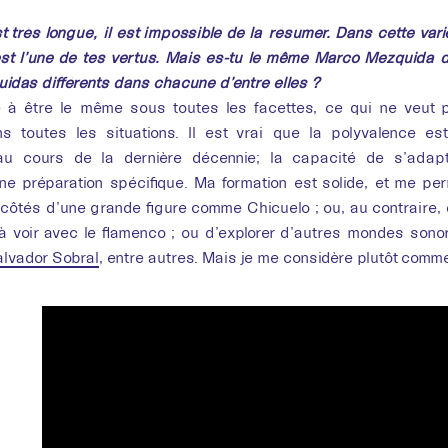
t très longue, il est impossible de la résumer. Dans cette vari
st l’une de tes vertus. Mais es-tu le même Marco Mezquida d
das différents dans chacune d’entre elles ?
e à être le même sous toutes les facettes, ce qui ne veut 
 toutes les situations. Il est vrai que la polyvalence es
u cours de la dernière décennie; la capacité de s’adapte
ne préparation spécifique. Ma formation est solide, et me perm
côtés d’une grande figure comme Chicuelo ; ou, au contraire,
n à voir avec le flamenco ; ou d’explorer d’autres mondes son
lvador Sobral
, entre autres. Mais je me considère plutôt comm