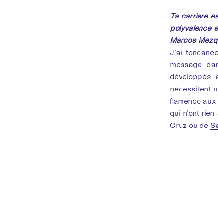
Ta carrière es
polyvalence e
Marcos Mezqui
J’ai tendanc
message dans
développés a
nécessitent u
flamenco aux 
qui n’ont rie
Cruz ou de
Sa