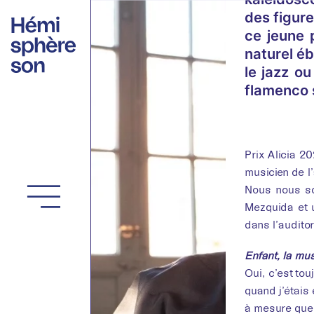
Aller
des figure
au
ce jeune 
contenu
naturel é
le jazz ou
flamenco s
Prix Alicia 2
musicien de l
Nous nous so
Mezquida et u
dans l’audit
Enfant, la mus
Oui, c’est tou
quand j’étais 
à mesure que j