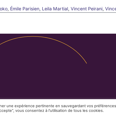
soko
,
Émile Parisien
,
Leila Martial
,
Vincent Peirani
,
Vinc
Légales
Partenaires
Contact
nner une expérience pertinente en sauvegardant vos préférence
ccepte", vous consentez à l'utilisation de tous les cookies.