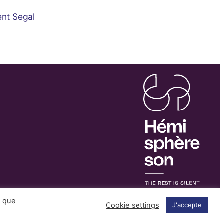
ent Segal
s que
Cookie settings
J'accepte