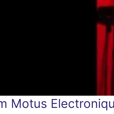
um Motus
Electroniqu