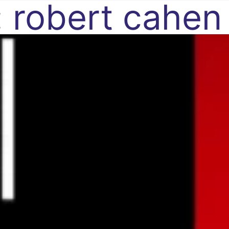
:
robert cahen