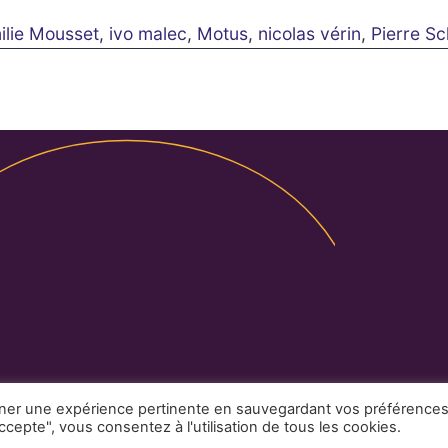
ilie Mousset
,
ivo malec
,
Motus
,
nicolas vérin
,
Pierre Sc
Légales
Partenaires
Contact
nner une expérience pertinente en sauvegardant vos préférence
ccepte", vous consentez à l'utilisation de tous les cookies.