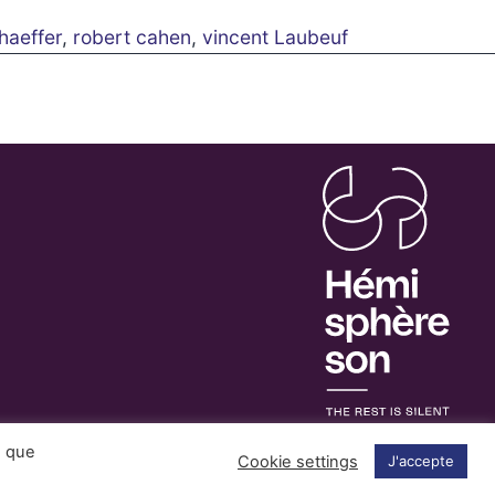
haeffer
,
robert cahen
,
vincent Laubeuf
s que
Cookie settings
J'accepte