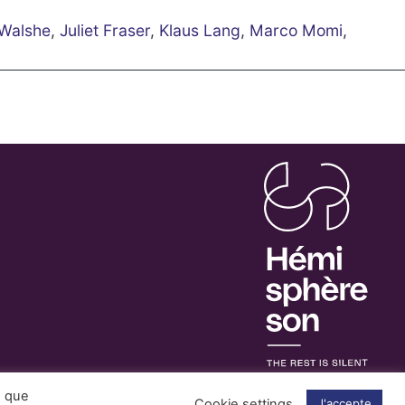
 Walshe
,
Juliet Fraser
,
Klaus Lang
,
Marco Momi
,
s que
Cookie settings
J'accepte