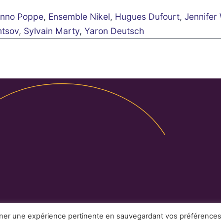
Enno Poppe
,
Ensemble Nikel
,
Hugues Dufourt
,
Jennifer
tsov
,
Sylvain Marty
,
Yaron Deutsch
Légales
Partenaires
Contact
nner une expérience pertinente en sauvegardant vos préférence