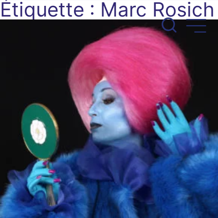
Étiquette :
Marc Rosich
Aller
au
contenu