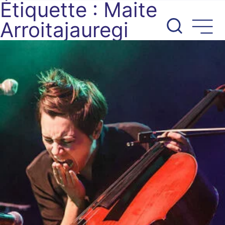
Étiquette :
Maite
Aller
au
Arroitajauregi
contenu