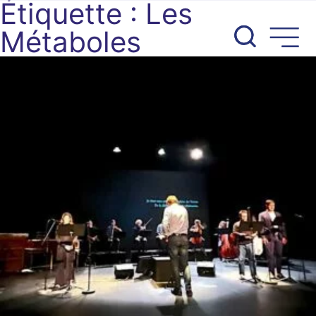
Étiquette :
Les
Aller
au
Métaboles
contenu