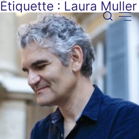
Étiquette :
Laura Muller
Aller
au
contenu