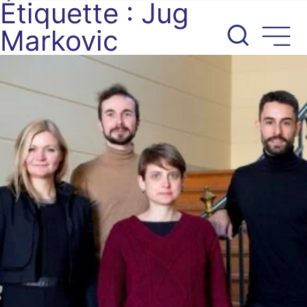
Étiquette :
Jug
Aller
au
Markovic
contenu