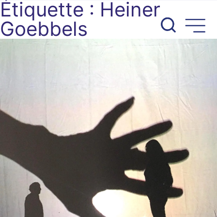
Étiquette :
Heiner
Aller
au
Goebbels
contenu