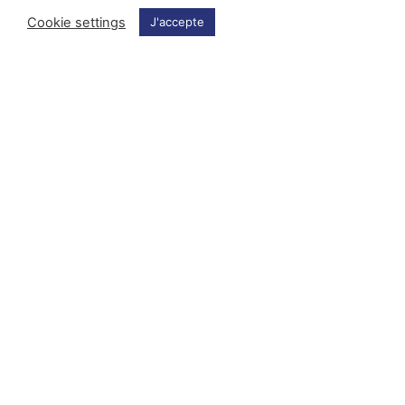
Cookie settings
J'accepte
Les Oiseaux, une
Les poésies
sculpture sonore
sonores d'Anne-
de Charles de
James Chaton
Meaux
Interviews
Interviews