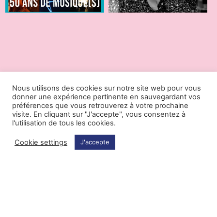
15.11.2022
17.10.2022
Nous utilisons des cookies sur notre site web pour vous
donner une expérience pertinente en sauvegardant vos
préférences que vous retrouverez à votre prochaine
visite. En cliquant sur "J'accepte", vous consentez à
l'utilisation de tous les cookies.
Cookie settings
J'accepte
Les larmes de
Entre les sons :
Prométhée
Portrait de Pascale