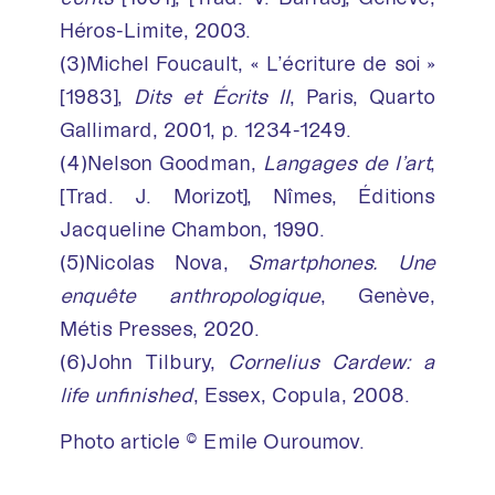
Héros-Limite, 2003.
(3)Michel Foucault, « L’écriture de soi »
[1983],
Dits et Écrits II
, Paris, Quarto
Gallimard, 2001, p. 1234-1249.
(4)Nelson Goodman,
Langages de l’art
,
[Trad. J. Morizot], Nîmes, Éditions
Jacqueline Chambon, 1990.
(5)Nicolas Nova,
Smartphones. Une
enquête anthropologique
, Genève,
Métis Presses, 2020.
(6)John Tilbury,
Cornelius Cardew: a
life unfinished
, Essex, Copula, 2008.
Photo article © Emile Ouroumov.