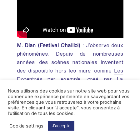
M. Dian (Festival Chaillol)
: J’observe deux
phénomènes. Depuis de nombreuses
années, des scènes nationales inventent
des dispositifs hors les murs, comme
Les
Excentrés
par exemple, créé par La
Passerelle à Gap, Par Les Villages, créé par
Nous utilisons des cookies sur notre site web pour vous
le
Théâtre du Briançonnais
ou
Les
donner une expérience pertinente en sauvegardant vos
préférences que vous retrouverez à votre prochaine
Traversées
à l’Abbaye de Noirlac. Des
visite. En cliquant sur "J'accepte", vous consentez à
initiatives qui témoignent d’un
l'utilisation de tous les cookies.
renversement, d’une nouvelle demande
Cookie settings
J'accepte
sociale. On n’a pas toujours envie de
rentrer dans un lieu consacré. On a aussi