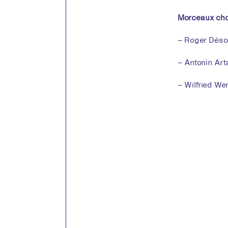
Morceaux cho
– Roger Déso
– Antonin Art
– Wilfried We