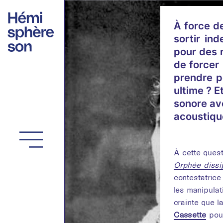
Aller
au
À force d
contenu
sortir in
pour des 
de forcer 
prendre p
ultime ? E
sonore ave
acoustiqu
À cette quest
Orphée dissi
contestatrice
les manipulat
crainte que l
Cassette
pour