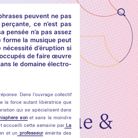
s phrases peuvent ne pas
 perçante, ce n’est pas
sa pensée n’a pas assez
le forme la musique peut
nécessité d’éruption si
nt occupés de faire œuvre
dans le domaine électro-
s
ILLER
éponse. Dans l’ouvrage collectif
e la force autant libératrice que
ariation qui se spécialisent dans
classique &
isphère son
et sans la moindre
t accueilli cette semaine par
La
en et un
professeur
émérite des