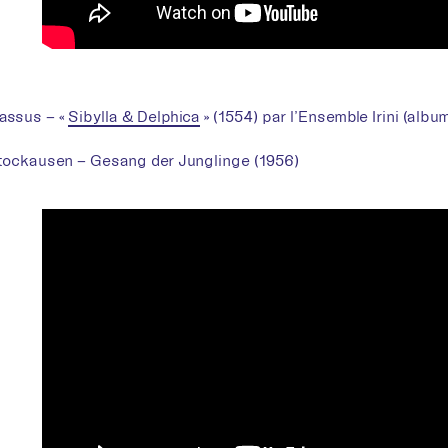
assus – «
Sibylla & Delphica
» (1554) par l’Ensemble Irini (albu
Stockausen – Gesang der Junglinge (1956)