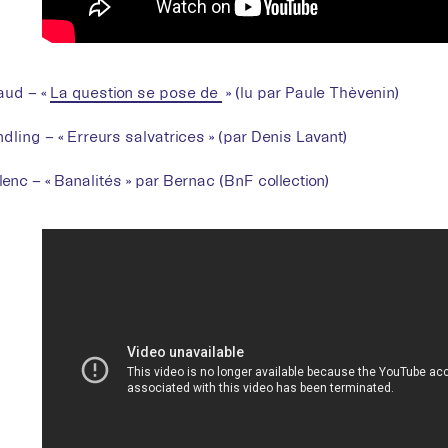
aud – «
La question se pose de
» (lu par Paule Thèvenin)
dling – « Erreurs salvatrices » (par Denis Lavant)
enc – « Banalités » par Bernac (BnF collection)