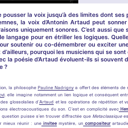
e pousser la voix jusqu’à des limites dont se
demnes, la voix d’Antonin Artaud peut sonner
raisons uniquement sonores. C’est aussi que 
le langage pour en étriller les logiques. Quel
our soutenir ou co-démembrer ou exciter une 
t d’ailleurs, pourquoi les musiciens qui se so
c la poésie d’Artaud évoluent-ils si souvent 
e ?
Ressource
ÉTR
ion, la philosophe
Pauline Nadrigny
a offert des éléments de r
pé
, elle imagine notamment un lien logique et conséquent entr
 des glossolalies d’
Artaud
et les opérations de répétition et v
Méta
ions électroacoustiques du son. C’est en complicité avec
Hém
a question puisse s’en trouver diffractée que
Metaclassique
es
 mieux réunir : une
invitée
mystère, un
compositeur
artaudi