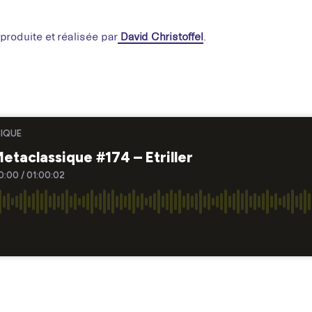
Hém
produite et réalisée par
David Christoffel
.