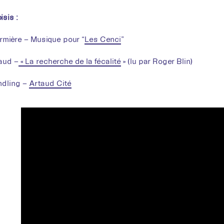
isis :
rmière – Musique pour “
Les Cenci
”
aud –
« La recherche de la fécalité
» (lu par Roger Blin)
ndling –
Artaud Cité