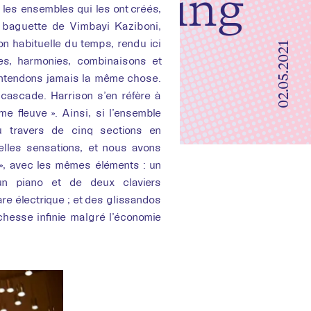
e Becoming
les ensembles qui les ont créés,
 baguette de Vimbayi Kaziboni,
n habituelle du temps, rendu ici
02.05.2021
es, harmonies, combinaisons et
n’entendons jamais la même chose.
e cascade. Harrison s’en réfère à
e fleuve ». Ainsi, si l’ensemble
 travers de cinq sections en
elles sensations, et nous avons
 », avec les mêmes éléments : un
’un piano et de deux claviers
are électrique ; et des glissandos
chesse infinie malgré l’économie