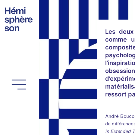
Aller
au
contenu
Les deux 
comme un
compositeu
psycholog
l’inspira
obsession
d’expéri
matérialis
ressort p
André Boucour
de différence
in Extended 