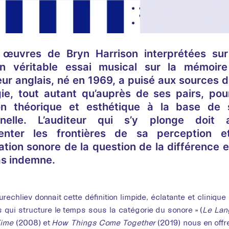
œuvres de Bryn Harrison interprétées sur 
 véritable essai musical sur la mémoire
r anglais, né en 1969, a puisé aux sources de
ie, tout autant qu’auprès de ses pairs, po
tion théorique et esthétique à la base de 
nelle
. L’auditeur qui s’y plonge doit
menter les frontières de sa perception 
ation sonore de la question de la différence et 
as indemne.
Disques
Bryn
echliev donnait cette définition limpide, éclatante et clinique
s qui structure le temps sous la catégorie du sonore » (
Le Lan
Time
(2008) et
How Things Come Together
(2019) nous en offr