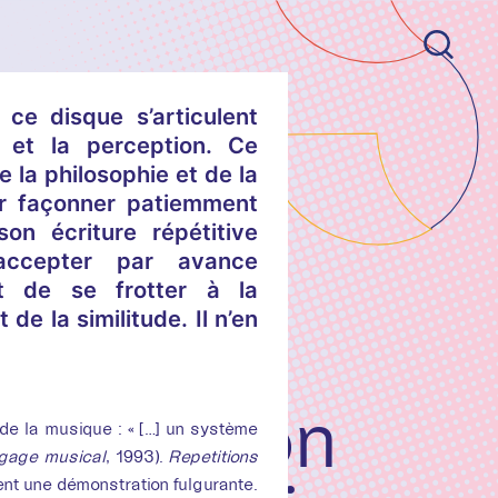
ce disque s’articulent
 et la perception. Ce
 la philosophie et de la
ur façonner patiemment
son écriture répétitive
 accepter par avance
et de se frotter à la
de la similitude. Il n’en
 Harrison
 de la musique : « […] un système
gage musical
, 1993).
Repetitions
ent une démonstration fulgurante.