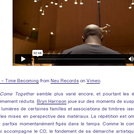
n – Time Becoming
from
Neu Records
on
Vimeo
.
Come Together
semble plus varié encore, et pourtant les é
êmement réduits.
Bryn Harrison
joue sur des moments de suspe
lumières de certaines familles et associations de timbres issu
les mises en perspective des matériaux. La répétition est om
s parfois momentanément figés dans le temps. Comme le comp
qui accompagne le CD, le fondement de sa démarche artistiqu