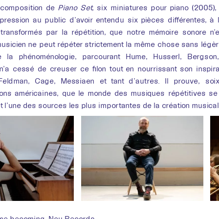
a composition de
Piano Set
, six miniatures pour piano (2005),
mpression au public d’avoir entendu six pièces différentes, 
ansformés par la répétition, que notre mémoire sonore n’est
usicien ne peut répéter strictement la même chose sans légèr
e la phénoménologie, parcourant Hume, Husserl, Bergson,
n’a cessé de creuser ce filon tout en nourrissant son inspi
Feldman, Cage, Messiaen et tant d’autres. Il prouve, soi
ions américaines, que le monde des musiques répétitives se 
et l’une des sources les plus importantes de la création musical
me becoming, Neu Records