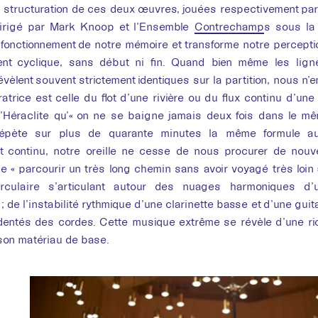
Tim
 structuration de ces deux œuvres, jouées respectivement par 
irigé par Mark Knoop et l’Ensemble
Contrechamp
s sous la
 fonctionnement de notre mémoire et transforme notre perceptio
ent cyclique, sans début ni fin. Quand bien même les lign
évèlent souvent strictement identiques sur la partition, nous 
ratrice est celle du flot d’une rivière ou du flux continu d’un
 d’Héraclite qu’« on ne se baigne jamais deux fois dans le mêm
répète sur plus de quarante minutes la même formule au
nt continu, notre oreille ne cesse de nous procurer de nouv
de « parcourir un très long chemin sans avoir voyagé très loin
irculaire s’articulant autour des nuages harmoniques d
; de l’instabilité rythmique d’une clarinette basse et d’une guit
cidentés des cordes. Cette musique extrême se révèle d’une ri
son matériau de base.