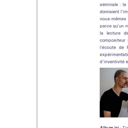
séminale : l
donnaient l’i
nous-mêmes tr
parce qu’un m
la lecture d
compositeur 
l’écoute de 
expérimentat
d’inventivité 
Album ici
:
Ti