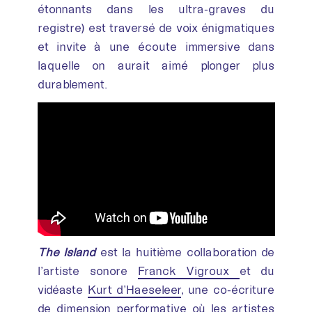
étonnants dans les ultra-graves du
registre) est traversé de voix énigmatiques
et invite à une écoute immersive dans
laquelle on aurait aimé plonger plus
durablement.
The Island
est la huitième collaboration de
l’artiste sonore
Franck Vigroux
et du
vidéaste
Kurt d’Haeseleer
, une co-écriture
de dimension performative où les artistes