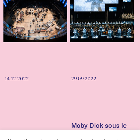
14.12.2022
29.09.2022
Moby Dick sous le
Happy birthday
harpon d'Olga
Mister Manoury
Neuwirth￼