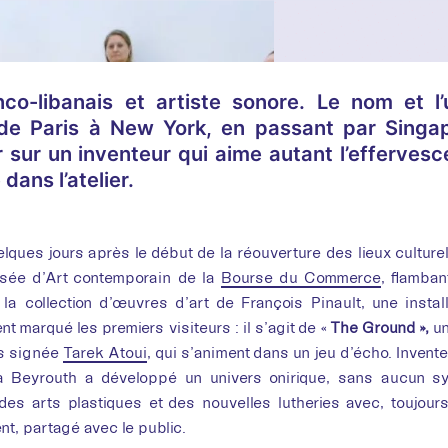
anco-libanais et artiste sonore. Le nom et l
 de Paris à New York, en passant par Singa
r sur un inventeur qui aime autant l’efferves
dans l’atelier.
lques jours après le début de la réouverture des lieux culturel
Brèves con
sée d’Art contemporain de la
Bourse du Commerce
, flamba
Tare
 la collection d’œuvres d’art de François Pinault, une install
nt marqué les premiers visiteurs : il s’agit de «
The Ground »,
un
s signée
Tarek Atoui
, qui s’animent dans un jeu d’écho. Inventeu
Les 
 Beyrouth a développé un univers onirique, sans aucun sy
des arts plastiques et des nouvelles lutheries avec, toujour
t, partagé avec le public.