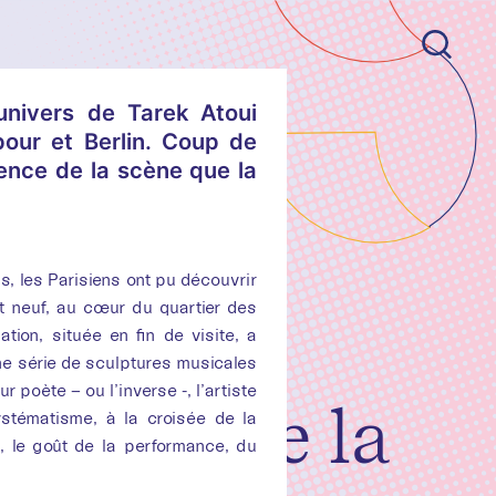
’univers de Tarek Atoui
pour et Berlin. Coup de
cence de la scène que la
s, les Parisiens ont pu découvrir
nectées
nt neuf, au cœur du quartier des
k Atoui
ation, située en fin de visite, a
e série de sculptures musicales
r poète – ou l’inverse -, l’artiste
chants de la
stématisme, à la croisée de la
s, le goût de la performance, du