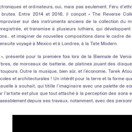
ctroniques et ordinateurs, oui, mais pas seulement. Féru d’eth
brutes. Entre 2014 et 2016, il conçoit « The Reverse Collec
mproviser sur des instruments anciens de la collection du m
registrée, et transmise à plusieurs luthiers, qui développen
ons… et imaginer de nouvelles compositions dans le cadre de 
a ensuite voyagé à Mexico et à Londres, à la Tate Modern.
», présenté pour la première fois lors de la Biennale de Venis
bres, de morceaux de batterie, de platines jouant des disque
toujours. Outre la musique, bien sûr, et l’économie, Tarek Ato
coles et architecturales ! Un intérêt pour la terre et la forme 
suelle à souhait, qui titille l’imaginaire avec une palette de son
ar l’artiste est plus que tout attaché à la perception des sons et
lassablement depuis ses travaux, notamment, avec des person