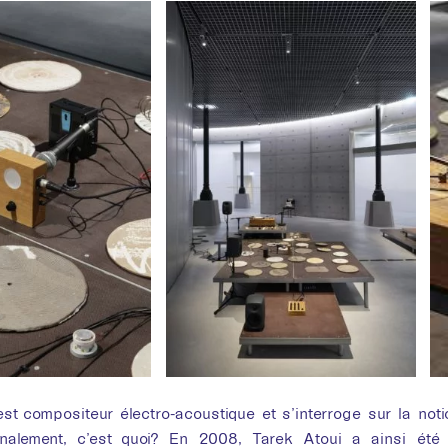
terr
st compositeur électro-acoustique et s’interroge sur la not
finalement, c’est quoi? En 2008, Tarek Atoui a ainsi été