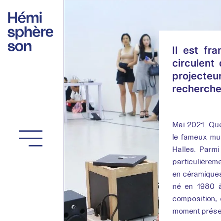
Aller
au
contenu
Il est fr
circulent
projecteu
recherche 
Mai 2021. Que
le fameux mu
Halles. Parmi
particulièreme
en céramique
né en 1980 à
composition, 
moment présen