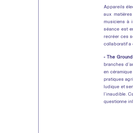
Appareils éle
aux matières 
musiciens à i
séance est en
recréer ces s
collaboratif 
«
The Ground
branches d’ar
en céramique 
pratiques agri
ludique et sen
l’inaudible. C
questionne in