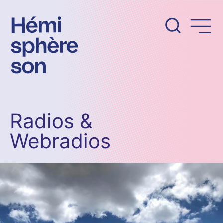
Aller
au
contenu
Radios &
Webradios