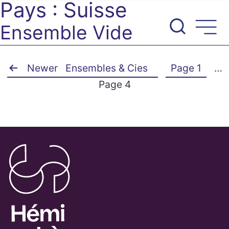
Pays :
Suisse
Aller
au
Ensemble Vide
contenu
Pagination
Newer
Ensembles & Cies
Page 1
…
Page 4
des
publications