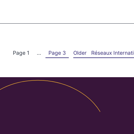
Page 1
…
Page 3
Older
Réseaux Internat