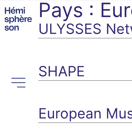
Pays :
Eu
Aller
au
contenu
ULYSSES Net
SHAPE
European Mus