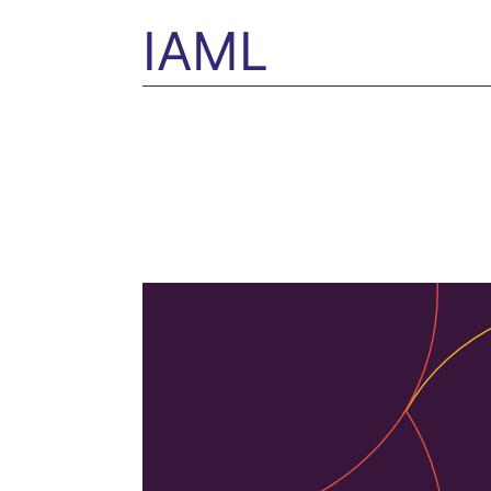
IAML
Pagination
des
publications