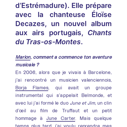
d’Estrémadure). Elle prépare
avec la chanteuse Éloïse
Decazes, un nouvel album
aux airs portugais,
Chants
du Tras-os-Montes
.
Marion
, comment a commencé ton aventure
musicale ?
En 2006, alors que je vivais à Barcelone,
j’ai rencontré un musicien valenciennois,
Borja Flames
, qui avait un groupe
instrumental qui s’appelait Belmonde, et
avec lui j’ai formé le duo
June et Jim
, un clin
d’œil au film de Truffaut et un petit
hommage à
June Carter
. Mais quelque
temps plus tard, j’ai voulu reprendre mes