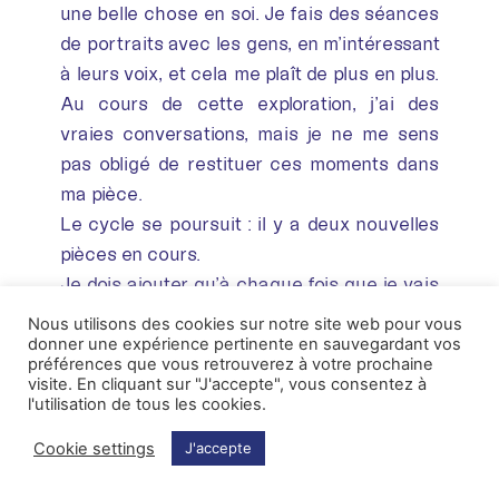
une belle chose en soi. Je fais des séances
de portraits avec les gens, en m’intéressant
à leurs voix, et cela me plaît de plus en plus.
Au cours de cette exploration, j’ai des
vraies conversations, mais je ne me sens
pas obligé de restituer ces moments dans
ma pièce.
Le cycle se poursuit : il y a deux nouvelles
pièces en cours.
Je dois ajouter qu’à chaque fois que je vais
puiser dans cette archive je trouve des
Nous utilisons des cookies sur notre site web pour vous
choses nouvelles. C’est vaste !
donner une expérience pertinente en sauvegardant vos
préférences que vous retrouverez à votre prochaine
La musique qui sort de là fonctionne
visite. En cliquant sur "J'accepte", vous consentez à
beaucoup sur des accidents. Il y a plein de
l'utilisation de tous les cookies.
choses à trouver dans cette archive, des
Cookie settings
J'accepte
associations surprenantes, et j’essaie de ne
pas utiliser les voix de cette archive pour